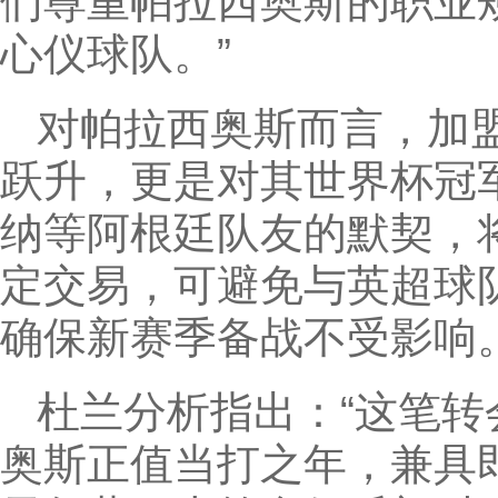
们尊重帕拉西奥斯的职业
心仪球队。”
对帕拉西奥斯而言，加
跃升，更是对其世界杯冠
纳等阿根廷队友的默契，
定交易，可避免与英超球
确保新赛季备战不受影响
杜兰分析指出：“这笔转
奥斯正值当打之年，兼具