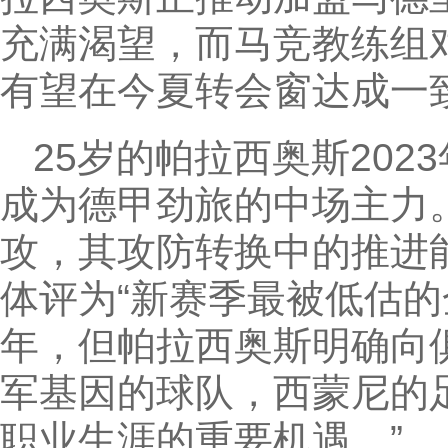
充满渴望，而马竞教练组
有望在今夏转会窗达成一
25岁的帕拉西奥斯202
成为德甲劲旅的中场主力。
攻，其攻防转换中的推进
体评为“新赛季最被低估的
年，但帕拉西奥斯明确向
军基因的球队，西蒙尼的
职业生涯的重要机遇。”