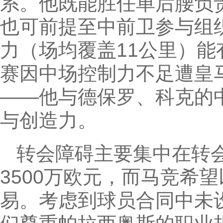
系。他既能胜任单后腰负责
也可前提至中前卫参与组
力（场均覆盖11公里）
赛因中场控制力不足遭皇
——他与德保罗、科克的中
与创造力。
转会障碍主要集中在转
3500万欧元，而马竞希望以
易。考虑到球员合同中未