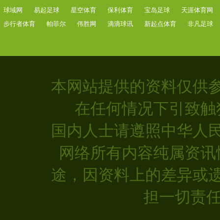
球域网
易起足球
星空体育
保利体育
宝岛足球
天涯体育网
步行者体育
帕菲尔
伟胜网
滴滴球讯
新起点体育
非凡足球
本网站提供的资料仅供
在任何情况下引致触
国内人士请遵照中华人
网络所有内容纯属资讯
途，因资料上的差异或
担一切责任