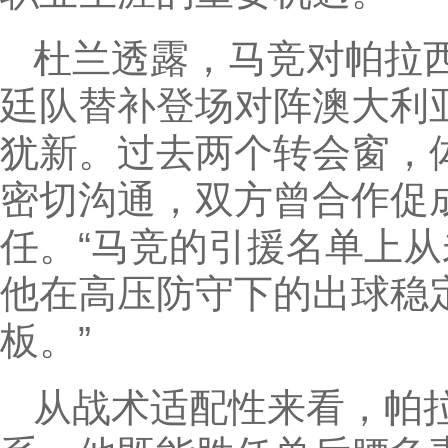
杜兰透露，马竞对帕拉西
廷队替补登场对阵澳大利
犹新。过去两个转会窗，
密切沟通，双方曾合作促
任。“马竞的引援名单上
他在高压防守下的出球稳
板。”
从战术适配性来看，帕拉