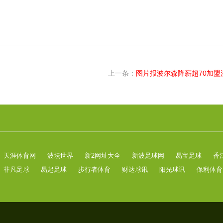
上一条：
图片报波尔森降薪超70加盟
天涯体育网
波坛世界
新2网址大全
新波足球网
易宝足球
香
非凡足球
易起足球
步行者体育
财达球讯
阳光球讯
保利体育